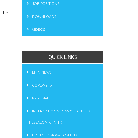
JOB POSITIONS
s the
DOWNLOADS
VIDEOS
QUICK LINKS
LTFN NEWS
COPE-Nano
Nano|Net
INTERNATIONAL NANOTECH HUB
THESSALONIKI (NHT)
DIGITAL INNOVATION HUB