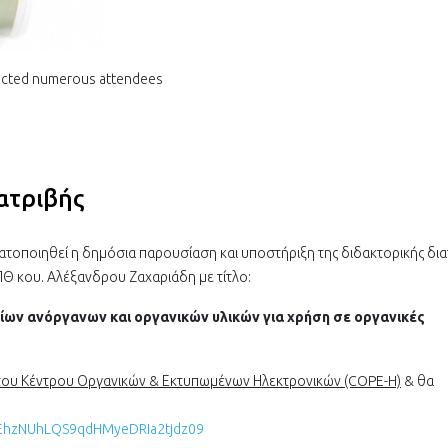
racted numerous attendees
ατριβής
ατοποιηθεί η δημόσια παρουσίαση και υποστήριξη της διδακτορικής δια
Θ κου. Αλέξανδρου Ζαχαριάδη με τίτλο:
νίων ανόργανων και οργανικών υλικών για χρήση σε οργανικές
ου Κέντρου Οργανικών & Εκτυπωμένων Ηλεκτρονικών (COPE-H)
& θα
cEhzNUhLQS9qdHMyeDRIa2tjdz09