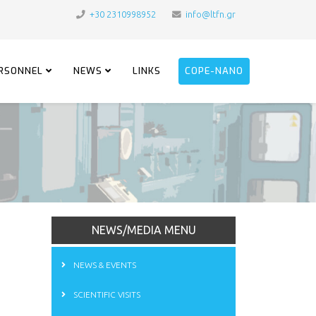
+30 2310998952
info@ltfn.gr
RSONNEL
NEWS
LINKS
COPE-NANO
NEWS/MEDIA MENU
NEWS & EVENTS
SCIENTIFIC VISITS