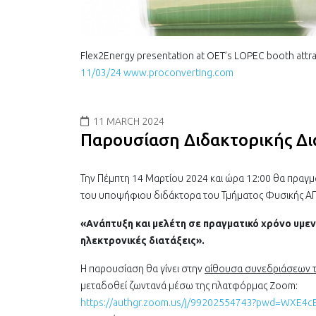
Flex2Energy presentation at OET’s LOPEC booth att
11/03/24 www.proconverting.com
11 MARCH 2024
Παρουσίαση Διδακτορικής Δι
Την Πέμπτη 14 Μαρτίου 2024 και ώρα 12:00 θα πραγμ
του υποψήφιου διδάκτορα του Τμήματος Φυσικής ΑΠ
«Ανάπτυξη και μελέτη σε πραγματικό χρόνο υμε
ηλεκτρονικές διατάξεις».
Η παρουσίαση θα γίνει στην
αίθουσα συνεδριάσεων τ
μεταδοθεί ζωντανά μέσω της πλατφόρμας Zoom:
https://authgr.zoom.us/j/99202554743?pwd=WXE4