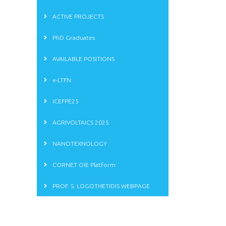
ACTIVE PROJECTS
PhD Graduates
AVAILABLE POSITIONS
e-LTFN
ICEFPE25
AGRIVOLTAICS 2025
NANOTEXNOLOGY
CORNET OIE Platform
PROF. S. LOGOTHETIDIS WEBPAGE