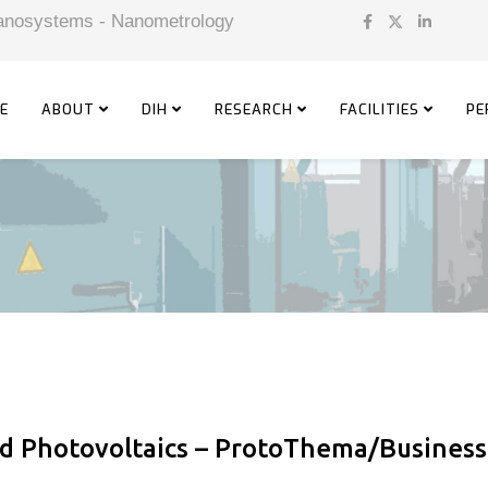
 Nanosystems - Nanometrology
E
ABOUT
DIH
RESEARCH
FACILITIES
PE
ed Photovoltaics – ProtoThema/Business